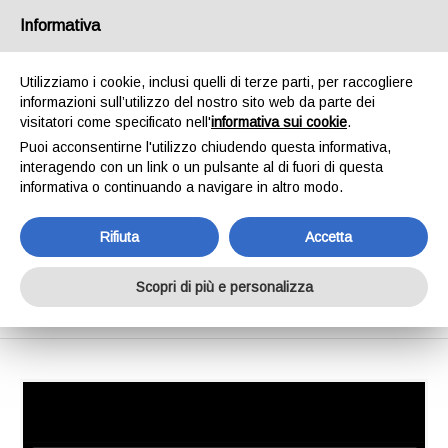
SPEDIAMO IN 24/48H - SPEDIZIONI GRATUITE
Informativa
PER ORDINI SUPERIORI A € 65,00*ESCLUSI.
SCOPRI DI PIÙ
Utilizziamo i cookie, inclusi quelli di terze parti, per raccogliere
informazioni sull’utilizzo del nostro sito web da parte dei
0
INVIA MESSAGGIO
visitatori come specificato nell'
informativa sui cookie
.
+39 334 240 2602
Puoi acconsentirne l'utilizzo chiudendo questa informativa,
interagendo con un link o un pulsante al di fuori di questa
informativa o continuando a navigare in altro modo.
Rifiuta
Accetta
Spearhead Ryuki DART 30S
Scopri di più e personalizza
Home
Spearhead Ryuki DART 30S