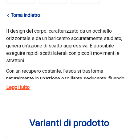
Torna indietro
Il design del corpo, caratterizzato da un occhiello
orizzontale e da un baricentro accuratamente studiato,
genera un'azione di scatto aggressiva. È possibile
eseguire rapidi scatti laterali con piccoli movimenti e
strattoni.
Con un recupero costante, l'esca si trasforma
naturalmente in un'azione oscillante seducente, fluendo
armoniosamente con la corrente per stimolare le
Leggi tutto
abboccate.
La sua costruzione ad alta densità garantisce
un'eccezionale precisione di lancio, permettendoti di
posizionare l'esca con precisione anche nelle zone di
Varianti di prodotto
pesca più ristrette.
Efficace sia per la pesca a fondo che per le presentazioni
verticali, ti permette di esplorare sistematicamente ogni