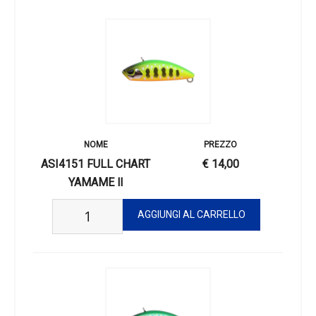
punto di corrente, le correnti principali, i vortici e le zone di
acqua calma con velocità e controllo.
LUNGHEZZA: 30mm
PESO: 3,5G
TYPE: Sinking (Fixed Weight)
AMO: #12
ANELLINO: #1
ASI4151 FULL CHART
€ 14,00
YAMAME Ⅱ