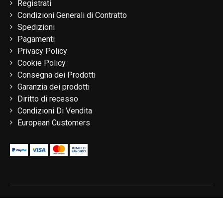
Registrati
Condizioni Generali di Contratto
Spedizioni
Pagamenti
Privacy Policy
Cookie Policy
Consegna dei Prodotti
Garanzia dei prodotti
Diritto di recesso
Condizioni Di Vendita
European Customers
© 2020 Tagliabue Angelo E C. Sas / Via Gaggio 55 23895 - Nibionno
(LC) / P.Iva: 01653620136
Privacy Policy
/
Cookie Policy
(Personalizza)
/
Web Agency