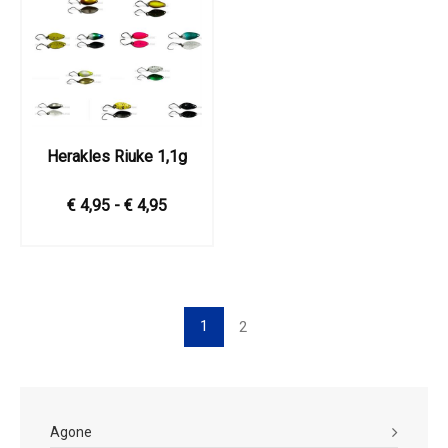
Herakles Riuke 1,1g
€ 4,95 - € 4,95
1
2
Agone