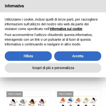
SPEDIAMO IN 24/48H - SPEDIZIONI GRATUITE
Informativa
PER ORDINI SUPERIORI A € 65,00*ESCLUSI.
SCOPRI DI PIÙ
Utilizziamo i cookie, inclusi quelli di terze parti, per raccogliere
informazioni sull’utilizzo del nostro sito web da parte dei
0
INVIA MESSAGGIO
visitatori come specificato nell'
informativa sui cookie
.
+39 334 240 2602
Puoi acconsentirne l'utilizzo chiudendo questa informativa,
interagendo con un link o un pulsante al di fuori di questa
informativa o continuando a navigare in altro modo.
Rifiuta
Accetta
Shop Online
Scopri di più e personalizza
Home
Shop Online
TROUT AREA
TROUT AREA