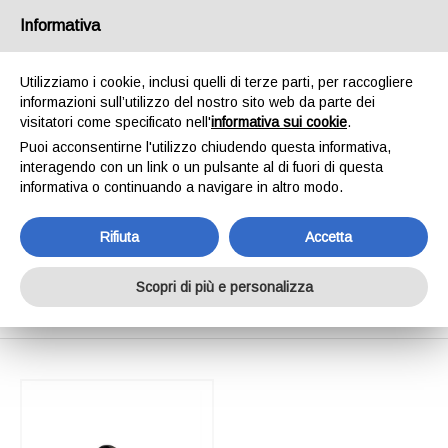
SPEDIAMO IN 24/48H - SPEDIZIONI GRATUITE
Informativa
PER ORDINI SUPERIORI A € 65,00*ESCLUSI.
SCOPRI DI PIÙ
Utilizziamo i cookie, inclusi quelli di terze parti, per raccogliere
informazioni sull’utilizzo del nostro sito web da parte dei
0
INVIA MESSAGGIO
visitatori come specificato nell'
informativa sui cookie
.
+39 334 240 2602
Puoi acconsentirne l'utilizzo chiudendo questa informativa,
interagendo con un link o un pulsante al di fuori di questa
informativa o continuando a navigare in altro modo.
Rifiuta
Accetta
Shop Online
Scopri di più e personalizza
Home
Shop Online