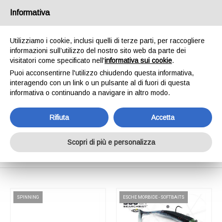
SPEDIAMO IN 24/48H - SPEDIZIONI GRATUITE
Informativa
PER ORDINI SUPERIORI A € 65,00*ESCLUSI.
SCOPRI DI PIÙ
Utilizziamo i cookie, inclusi quelli di terze parti, per raccogliere
informazioni sull’utilizzo del nostro sito web da parte dei
0
INVIA MESSAGGIO
visitatori come specificato nell'
informativa sui cookie
.
+39 334 240 2602
Puoi acconsentirne l'utilizzo chiudendo questa informativa,
interagendo con un link o un pulsante al di fuori di questa
informativa o continuando a navigare in altro modo.
Rifiuta
Accetta
Shop Online
Scopri di più e personalizza
Home
Shop Online
SPINNING
ESCHE MORBIDE - SOFTBAITS