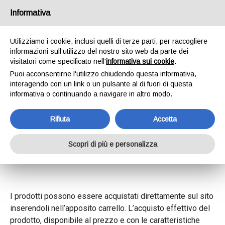
SPEDIAMO IN 24/48H - SPEDIZIONI GRATUITE
Informativa
PER ORDINI SUPERIORI A € 65,00*ESCLUSI.
SCOPRI DI PIÙ
Utilizziamo i cookie, inclusi quelli di terze parti, per raccogliere
informazioni sull’utilizzo del nostro sito web da parte dei
0
INVIA MESSAGGIO
visitatori come specificato nell'
informativa sui cookie
.
+39 334 240 2602
Puoi acconsentirne l'utilizzo chiudendo questa informativa,
interagendo con un link o un pulsante al di fuori di questa
informativa o continuando a navigare in altro modo.
Rifiuta
Accetta
Condizioni Di Vendita
Scopri di più e personalizza
Home
Condizioni Di Vendita
I prodotti possono essere acquistati direttamente sul sito
inserendoli nell’apposito carrello. L’acquisto effettivo del
prodotto, disponibile al prezzo e con le caratteristiche