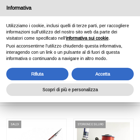
SPEDIAMO IN 24/48H - SPEDIZIONI GRATUITE
Informativa
PER ORDINI SUPERIORI A € 65,00*ESCLUSI.
SCOPRI DI PIÙ
Utilizziamo i cookie, inclusi quelli di terze parti, per raccogliere
informazioni sull’utilizzo del nostro sito web da parte dei
0
INVIA MESSAGGIO
visitatori come specificato nell'
informativa sui cookie
.
+39 334 240 2602
Puoi acconsentirne l'utilizzo chiudendo questa informativa,
interagendo con un link o un pulsante al di fuori di questa
informativa o continuando a navigare in altro modo.
Rifiuta
Accetta
Shop Online
Scopri di più e personalizza
Home
Shop Online
SALDI
STORIONE E SILURO