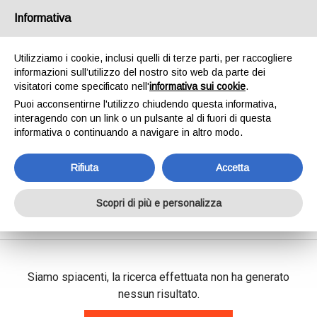
SPEDIAMO IN 24/48H - SPEDIZIONI GRATUITE
Informativa
PER ORDINI SUPERIORI A € 65,00*ESCLUSI.
SCOPRI DI PIÙ
Utilizziamo i cookie, inclusi quelli di terze parti, per raccogliere
informazioni sull’utilizzo del nostro sito web da parte dei
0
INVIA MESSAGGIO
visitatori come specificato nell'
informativa sui cookie
.
+39 334 240 2602
Puoi acconsentirne l'utilizzo chiudendo questa informativa,
interagendo con un link o un pulsante al di fuori di questa
informativa o continuando a navigare in altro modo.
Rifiuta
Accetta
Shop Online
Scopri di più e personalizza
Home
Shop Online
Siamo spiacenti, la ricerca effettuata non ha generato
nessun risultato.