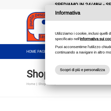
SPEDIAMO IN 24/48H - SP
Informativa
Utilizziamo i cookie, inclusi quelli 
specificato nell'
informativa sui co
Puoi acconsentirne l'utilizzo chiud
HOME PAGE
CHI SIAMO
PRODOTTI
TROUT AREA
continuando a navigare in altro m
Scopri di più e personalizza
Shop Online
Home
Shop Online