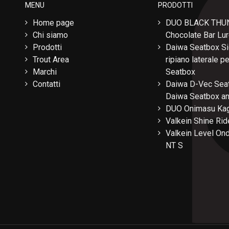
MENU
PRODOTTI
Home page
DUO BLACK THU
Chi siamo
Chocolate Bar Lu
Prodotti
Daiwa Seatbox Si
Trout Area
ripiano laterale 
Marchi
Seatbox
Contatti
Daiwa D-Vec Seat
Daiwa Seatbox a
DUO Onimasu Kag
Valkein Shine Rid
Valkein Level Ond
NT S