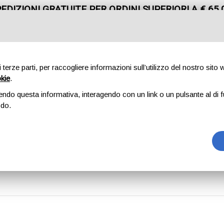
EDIZIONI GRATUITE PER ORDINI SUPERIORI A € 65,
CHIAMACI
+39 0362 91 06 08
di terze parti, per raccogliere informazioni sull’utilizzo del nostro sito
okie
.
endo questa informativa, interagendo con un link o un pulsante al di f
MARCHI
CONTATTI
odo.