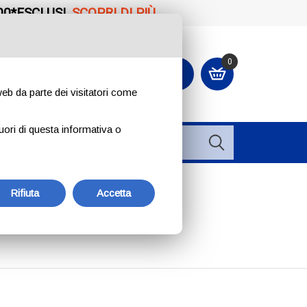
00*ESCLUSI.
SCOPRI DI PIÙ
0
CONTATTACI O ORDINA
+39 334 240 2602
 web da parte dei visitatori come
uori di questa informativa o
Rifiuta
Accetta