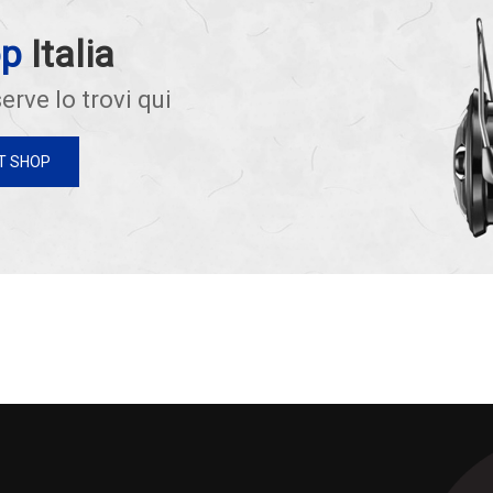
op
Italia
erve lo trovi qui
T SHOP