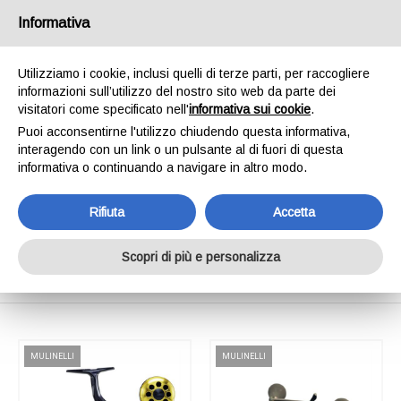
SPEDIAMO IN 24/48H - SPEDIZIONI GRATUITE
Informativa
PER ORDINI SUPERIORI A € 65,00*ESCLUSI.
SCOPRI DI PIÙ
Utilizziamo i cookie, inclusi quelli di terze parti, per raccogliere
informazioni sull’utilizzo del nostro sito web da parte dei
0
INVIA MESSAGGIO
visitatori come specificato nell'
informativa sui cookie
.
+39 334 240 2602
Puoi acconsentirne l'utilizzo chiudendo questa informativa,
interagendo con un link o un pulsante al di fuori di questa
informativa o continuando a navigare in altro modo.
Rifiuta
Accetta
Shop Online
Scopri di più e personalizza
Home
Shop Online
MULINELLI
MULINELLI