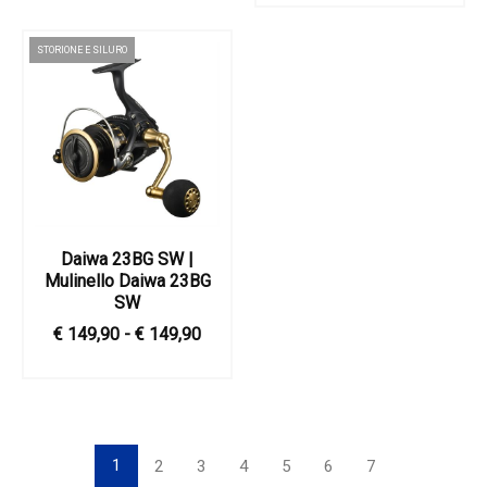
STORIONE E SILURO
Daiwa 23BG SW |
Mulinello Daiwa 23BG
SW
€ 149,90 - € 149,90
1
2
3
4
5
6
7