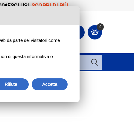
00*ESCLUSI.
SCOPRI DI PIÙ
0
CONTATTACI O ORDINA
+39 334 240 2602
 web da parte dei visitatori come
uori di questa informativa o
Rifiuta
Accetta