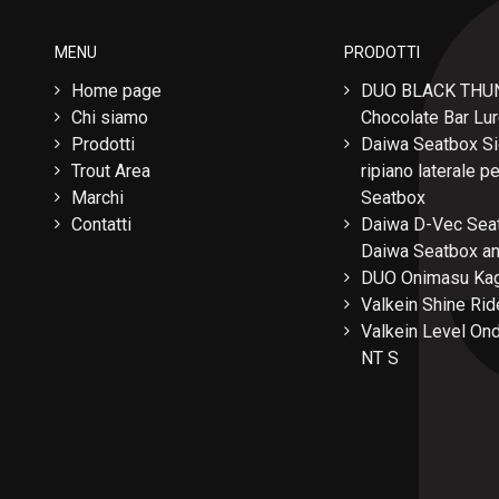
MENU
PRODOTTI
Home page
DUO BLACK THU
Chi siamo
Chocolate Bar Lu
Prodotti
Daiwa Seatbox Si
Trout Area
ripiano laterale 
Marchi
Seatbox
Contatti
Daiwa D-Vec Seat
Daiwa Seatbox a
DUO Onimasu Kag
Valkein Shine Rid
Valkein Level Ond
NT S