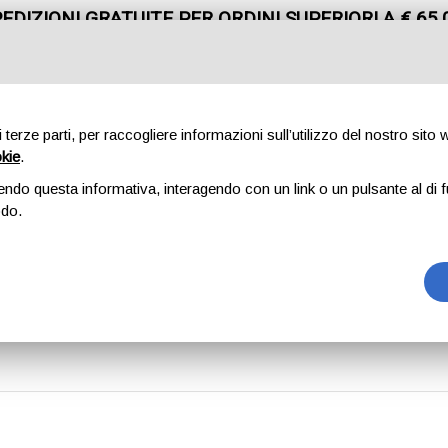
EDIZIONI GRATUITE PER ORDINI SUPERIORI A € 65,
CHIAMACI
+39 0362 91 06 08
di terze parti, per raccogliere informazioni sull’utilizzo del nostro sito
okie
.
endo questa informativa, interagendo con un link o un pulsante al di f
MARCHI
CONTATTI
odo.