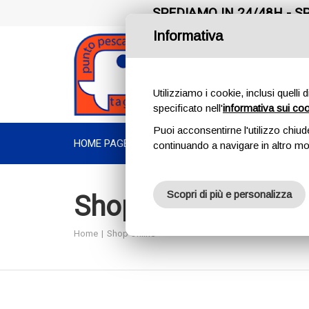
SPEDIAMO IN 24/48H - SP
Informativa
Utilizziamo i cookie, inclusi quelli 
specificato nell'
informativa sui co
Puoi acconsentirne l'utilizzo chiud
HOME PAGE
CHI SIAMO
PRODOTTI
TROUT AREA
continuando a navigare in altro m
Scopri di più e personalizza
Shop Online
Home
Shop Online