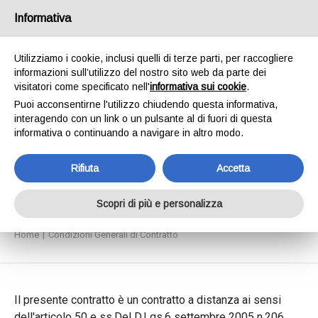
SPEDIAMO IN 24/48H - SPEDIZIONI GRATUITE
Informativa
PER ORDINI SUPERIORI A € 65,00*ESCLUSI.
SCOPRI DI PIÙ
Utilizziamo i cookie, inclusi quelli di terze parti, per raccogliere
informazioni sull’utilizzo del nostro sito web da parte dei
0
INVIA MESSAGGIO
visitatori come specificato nell'
informativa sui cookie
.
+39 334 240 2602
Puoi acconsentirne l'utilizzo chiudendo questa informativa,
interagendo con un link o un pulsante al di fuori di questa
informativa o continuando a navigare in altro modo.
Rifiuta
Accetta
Condizioni Generali di
Contratto
Scopri di più e personalizza
Home
Condizioni Generali di Contratto
Il presente contratto è un contratto a distanza ai sensi
dell'articolo 50 e ss.Del D.Lgs.6 settembre 2005 n.206