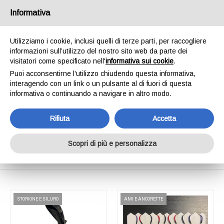
SPEDIAMO IN 24/48H - SPEDIZIONI GRATUITE
Informativa
PER ORDINI SUPERIORI A € 65,00*ESCLUSI.
SCOPRI DI PIÙ
Utilizziamo i cookie, inclusi quelli di terze parti, per raccogliere
informazioni sull’utilizzo del nostro sito web da parte dei
0
INVIA MESSAGGIO
visitatori come specificato nell'
informativa sui cookie
.
+39 334 240 2602
Puoi acconsentirne l'utilizzo chiudendo questa informativa,
interagendo con un link o un pulsante al di fuori di questa
informativa o continuando a navigare in altro modo.
Rifiuta
Accetta
Shop Online
Scopri di più e personalizza
Home
Shop Online
STORIONE E SILURO
AMI E ANCORETTE