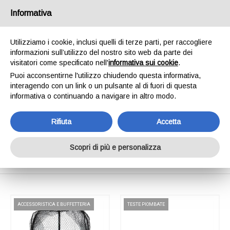
SPEDIAMO IN 24/48H - SPEDIZIONI GRATUITE
Informativa
PER ORDINI SUPERIORI A € 65,00*ESCLUSI.
SCOPRI DI PIÙ
Utilizziamo i cookie, inclusi quelli di terze parti, per raccogliere
informazioni sull’utilizzo del nostro sito web da parte dei
0
INVIA MESSAGGIO
visitatori come specificato nell'
informativa sui cookie
.
+39 334 240 2602
Puoi acconsentirne l'utilizzo chiudendo questa informativa,
interagendo con un link o un pulsante al di fuori di questa
informativa o continuando a navigare in altro modo.
Rifiuta
Accetta
Shop Online
Scopri di più e personalizza
Home
Shop Online
ACCESSORISTICA E BUFFETTERIA
TESTE PIOMBATE