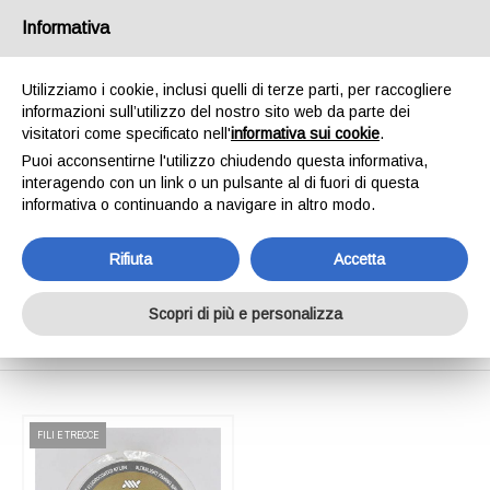
SPEDIAMO IN 24/48H - SPEDIZIONI GRATUITE
Informativa
PER ORDINI SUPERIORI A € 65,00*ESCLUSI.
SCOPRI DI PIÙ
Utilizziamo i cookie, inclusi quelli di terze parti, per raccogliere
informazioni sull’utilizzo del nostro sito web da parte dei
0
INVIA MESSAGGIO
visitatori come specificato nell'
informativa sui cookie
.
+39 334 240 2602
Puoi acconsentirne l'utilizzo chiudendo questa informativa,
interagendo con un link o un pulsante al di fuori di questa
informativa o continuando a navigare in altro modo.
Rifiuta
Accetta
Shop Online
Scopri di più e personalizza
Home
Shop Online
FILI E TRECCE