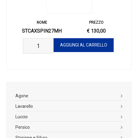
STCAXSPIN27MH
€ 130,00
Agone
Lavarello
Luccio
Persico
Storione e Siluro