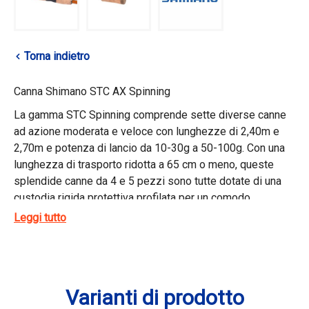
Torna indietro
Canna Shimano STC AX Spinning
La gamma STC Spinning comprende sette diverse canne
ad azione moderata e veloce con lunghezze di 2,40m e
2,70m e potenza di lancio da 10-30g a 50-100g. Con una
lunghezza di trasporto ridotta a 65 cm o meno, queste
splendide canne da 4 e 5 pezzi sono tutte dotate di una
custodia rigida protettiva profilata per un comodo
trasporto e copriranno quasi tutti i metodi tradizionali di
Leggi tutto
pesca con esche artificiali.
Se siete alla ricerca di una canna da spinning di alto livello
con dimensioni compatte per un facile trasporto, non
cercate oltre la gamma di canne da spinning STC. Queste
Varianti di prodotto
canne da 4 e 5 pezzi sfidano le aspettative con le loro