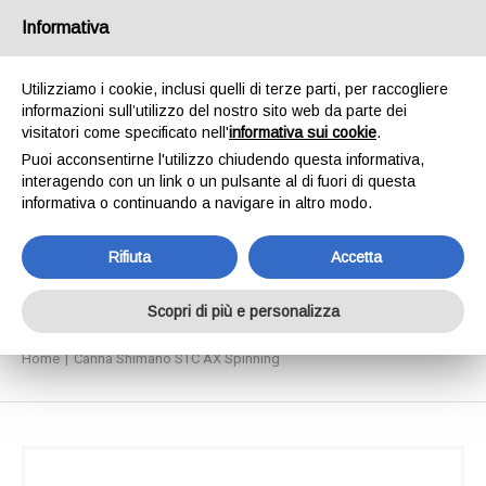
SPEDIAMO IN 24/48H - SPEDIZIONI GRATUITE
Informativa
PER ORDINI SUPERIORI A € 65,00*ESCLUSI.
SCOPRI DI PIÙ
Utilizziamo i cookie, inclusi quelli di terze parti, per raccogliere
informazioni sull’utilizzo del nostro sito web da parte dei
0
INVIA MESSAGGIO
visitatori come specificato nell'
informativa sui cookie
.
+39 334 240 2602
Puoi acconsentirne l'utilizzo chiudendo questa informativa,
interagendo con un link o un pulsante al di fuori di questa
informativa o continuando a navigare in altro modo.
Rifiuta
Accetta
Canna Shimano STC AX
Spinning
Scopri di più e personalizza
Home
Canna Shimano STC AX Spinning