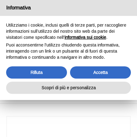
SPEDIAMO IN 24/48H - SPEDIZIONI GRATUITE
Informativa
PER ORDINI SUPERIORI A € 65,00*ESCLUSI.
SCOPRI DI PIÙ
Utilizziamo i cookie, inclusi quelli di terze parti, per raccogliere
informazioni sull’utilizzo del nostro sito web da parte dei
0
INVIA MESSAGGIO
visitatori come specificato nell'
informativa sui cookie
.
+39 334 240 2602
Puoi acconsentirne l'utilizzo chiudendo questa informativa,
interagendo con un link o un pulsante al di fuori di questa
informativa o continuando a navigare in altro modo.
Rifiuta
Accetta
Shimano Plays 600
Scopri di più e personalizza
Home
Shimano Plays 600