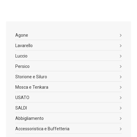
Display LCD.
Con il suo corpo compatto Hagane, la
capacità del filo di 200 m di PE3, una potenza di coppia
massima di 15 kg
e un max drag di 5Kg, è ideale per le
tecniche di pesca leggera come il bolentino costiero a
profondità fino a 100/150 m
etri, il tataki, la tenya e la
Agone
pesca di calamari.
Lavarello
La monovella è in alluminio con pomello in CI4+.
Luccio
Persico
Rapporto
Storione e Siluro
PESO
Capacità
Line
Max
MODELLO
di
(g)
Bobina
retrive
Drag
Recupero
Mosca e Tenkara
USATO
PE3 -
PLAYS600
470
5.5:1
59
5
200m
SALDI
Abbigliamento
Accessoristica e Buffetteria