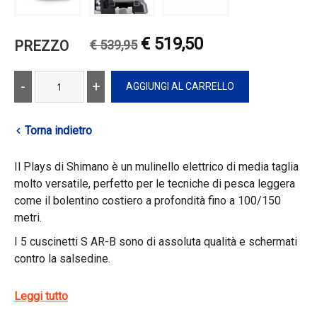
€ 519,50
PREZZO
€ 539,95
Torna indietro
Il Plays di Shimano è un mulinello elettrico di media taglia
molto versatile,
perfetto per le tecniche di pesca leggera
come il bolentino costiero a profondità fino a 100/150
m
etri
.
I 5 cuscinetti S AR-B sono di assoluta qualità e schermati
contro la salsedine.
La frizione Cross Carbon con Heat Free System è molto
Leggi tutto
precisa.